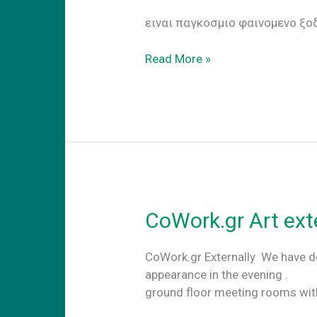
Business as usual Nαι
ειναι παγκοσμιο φαινομενο ξο
Business
Read More »
as
usual
CoWork.gr Art ext
CoWork.gr Externally We have de
appearance in the evening . An
ground floor meeting rooms wi