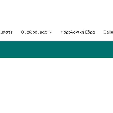
ίμαστε
Oι χώροι μας
Φορολογική Έδρα
Galle