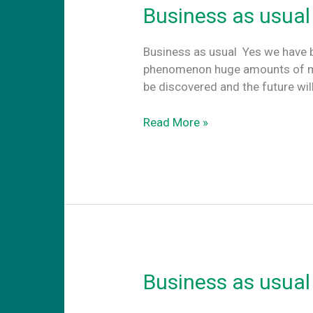
Business as usual
Business as usual Yes we have b
phenomenon huge amounts of mone
be discovered and the future will
Business
Read More »
as
usual
Business as usual