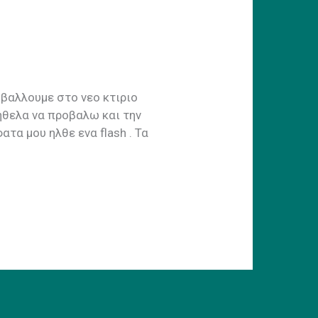
οβαλλουμε στο νεο κτιριο
ηθελα να προβαλω και την
τα μου ηλθε ενα flash . Τα