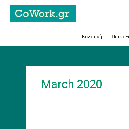
Skip
to
content
Κεντρική
Ποιοί Ε
March 2020