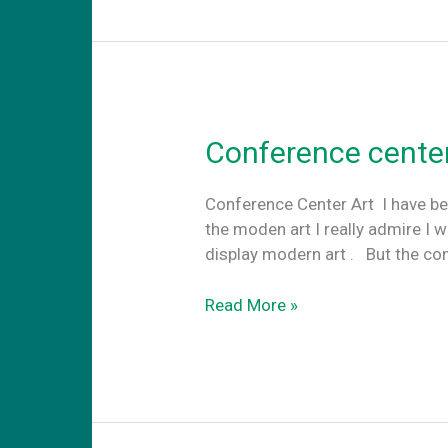
Conference center
Conference Center Art Ι have be
the moden art I really admire I w
display modern art . Βut the con
Conference
Read More »
center
art