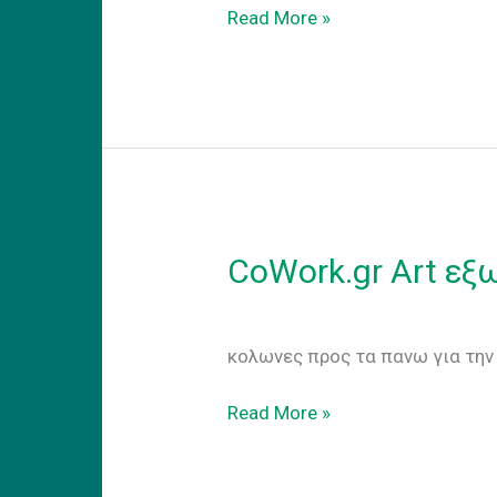
CoWork.gr
Read More »
Art
externally
CoWork.gr Art εξ
CoWork.gr -Art εξωτε
κολωνες προς τα πανω για την
CoWork.gr
Read More »
Art
εξωτερικα