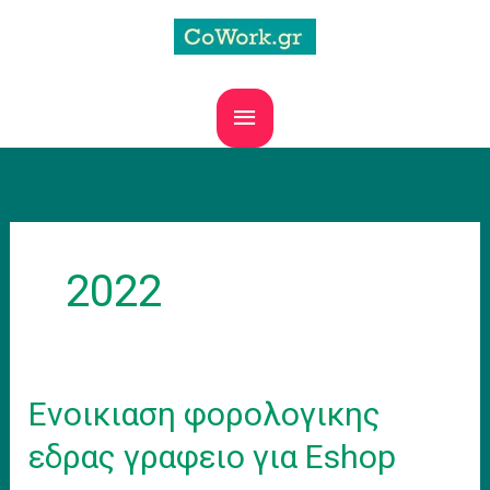
Skip
to
content
MAIN
MENU
2022
Eνοικιαση φορολογικης
εδρας γραφειο για Eshop