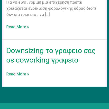
Για να ειναι νομιμη μια επιχερηση πρεπε
χρειαζεται ενοικιαση φορολογικης εδρας διοτι
δεν επιτρεπεται να […]
Eνοικιαση
Read More »
φορολογικης
εδρας
γραφειο
Downsizing το γραφειο σας
για
Eshop
σε coworking γραφειο
Downsizing
Read More »
το
γραφειο
σας
σε
coworking