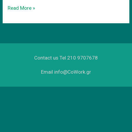
Ενοικιαση
Read More »
του
νεου
σας
γραφειο
Contact us Tel 210 9707678
Email info@CoWork.gr