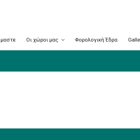
ίμαστε
Oι χώροι μας
Φορολογική Έδρα
Galle