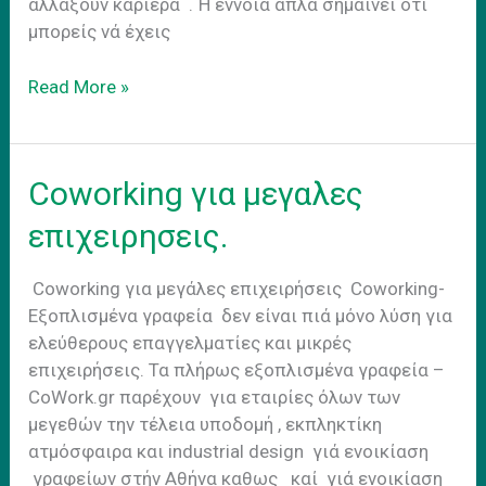
αλλάξουν καριέρα . Ή έννοια απλά σημαίνει ότι
μπορείς νά έχεις
Travel
Read More »
cowork.
Τα
πλεονεκτηματα
Coworking για μεγαλες
του
coworking
επιχειρησεις.
στο
εξωτερικο
Coworking για μεγάλες επιχειρήσεις Coworking-
Εξοπλισμένα γραφεία δεν είναι πιά μόνο λύση για
ελεύθερους επαγγελματίες και μικρές
επιχειρήσεις. Τα πλήρως εξοπλισμένα γραφεία –
CoWork.gr παρέχουν για εταιρίες όλων των
μεγεθών την τέλεια υποδομή , εκπληκτίκη
ατμόσφαιρα και industrial design γιά ενοικίαση
γραφείων στήν Αθήνα καθως καί γιά ενοικίαση