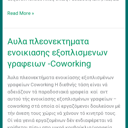
Ενοικιασεις
Read More »
εξοπλισμενα
γραφεια
–
Αυλα πλεονεκτηματα
η
τεταρτη
ενοικιασης εξοπλισμενων
Bιομηχανικη
γραφειων -Coworking
Eπανασταση
.
Άυλα πλεονεκτήματα ενοικίασης εξοπλισμένων
γραφείων Coworking Η διεθνής τάση είναι νά
αδειάζουν τά παραδοσιακά γραφεία καί αντ
αυτού τής ενοικίασης εξοπλισμένων γραφείων –
coworking στά οποία οί εργαζόμενοι δουλεύουν μέ
τήν άνεση τους χώρις νά χάνουν τό κινητρό τους.
Οί νέα γενιά εργαζομένων δέν ενδιαφέρεται νά
κρύβεται πίσω απο μικρά κουβούκλια/γραφεία