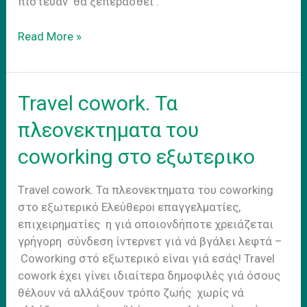
πίστευαν θα ξεπερασθεί .
Coworking
Read More »
σε
αριθμους
Travel cowork. Τα
πλεονεκτηματα του
coworking στο εξωτερικο
Τravel cowork. Τα πλεονεκτηματα του coworking
στο εξωτερικό Eλεύθεροi επαγγελματίες,
επιχειρηματίες η γιά οποιονδήποτε χρειάζεται
γρήγορη σύνδεση ίντερνετ γιά νά βγάλει λεφτά –
Coworking στό εξωτερικό είναι γιά εσάς! Travel
cowork έχει γίνει ιδιαίτερα δημοφιλές γιά όσους
θέλουν νά αλλάξουν τρόπο ζωής χωρίς νά