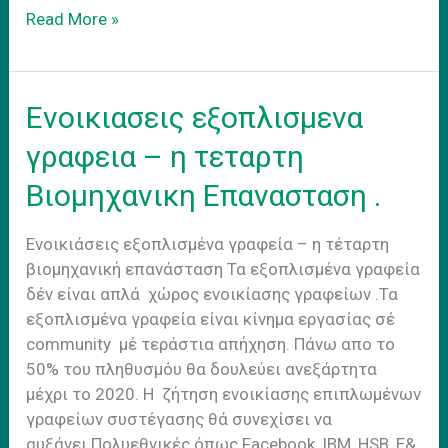
Γιατι
Read More »
οι
Millenials
αγαπουν
Ενοικιασεις εξοπλισμενα
τα
εξοπλισμενα
γραφεια – η τεταρτη
γραφεια
Bιομηχανικη Eπανασταση .
Ενοικιάσεις εξοπλισμένα γραφεία – η τέταρτη
βιομηχανική επανάσταση Τα εξοπλισμένα γραφεία
δέν είναι απλά χώρος ενοικίασης γραφείων .Τα
εξοπλισμένα γραφεία είναι κίνημα εργασίας σέ
community μέ τεράστια απήχηση. Πάνω απο το
50% του πληθυσμόυ θα δουλεύει ανεξάρτητα
μέχρι το 2020. H ζήτηση ενοικίασης επιπλωμένων
γραφείων συστέγασης θά συνεχίσει να
αυξάνει.Πολυεθνικές όπως Facebook, IBM ,HSB, E&