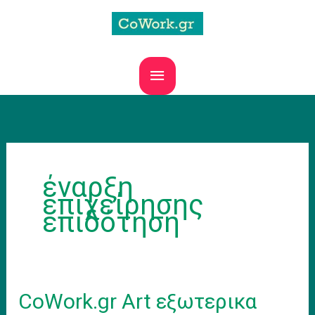
Skip
to
content
MAIN
MENU
έναρξη
επιχείρησης
επιδότηση
CoWork.gr Art εξωτερικα