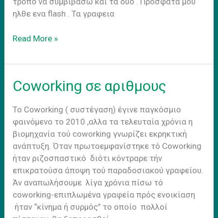
τροπο να συμβιβασω και τα δυο . Προσφατα μου
ηλθε ενα flash . Τα γραφεια
Εργα
Read More »
Συνεδριακο
Κεντρο
Coworking σε αριθμους
Το Coworking ( συστέγαση) έγινε παγκόσμιο
φαινόμενο το 2010 ,αλλα τα τελευταία χρόνια η
βιομηχανία τού coworking γνωρίζει εκρηκτική
ανάπτυξη. Όταν πρωτοεμφανίστηκε τό Coworking
ήταν ριζοσπαστικό διότι κόντραρε τήν
επικρατούσα άποψη τού παραδοσιακού γραφείου.
Άν αναπωλήσουμε λίγα χρόνια πίσω τό
coworking-επιπλωμένα γραφεία πρός ενοικίαση
ήταν “κίνημα ή συρμός” το οποίο πολλοί