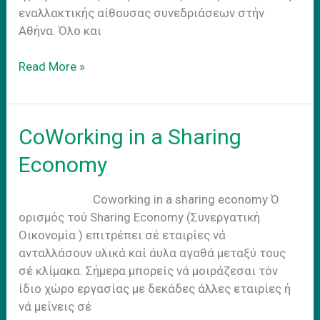
εναλλακτικής αίθουσας συνεδριάσεων στήν
Αθήνα. Όλο και
Coworking
Read More »
για
μεγαλες
επιχειρησεις.
CoWorking in a Sharing
Economy
Coworking in a sharing economy Ό
ορισμός τού Sharing Economy (Συνεργατική
Οικονομία ) επιτρέπει σέ εταιρίες νά
ανταλλάσουν υλικά καί άυλα αγαθά μεταξύ τους
σέ κλίμακα. Σήμερα μπορείς νά μοιράζεσαι τόν
ίδιο χώρο εργασίας με δεκάδες άλλες εταιρίες ή
νά μείνεις σέ