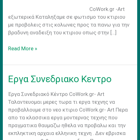
CoWork.gr -Art
εξωτερικά Kαταληξαμε σε φωτισμο του κτιριου
με προβολεις στις κολωνες προς τα πανω για την
βραδυνη αναδειξη του κτιριου οπως στην […]
CoWork.gr
Read More »
Art
εξωτερικα
Εργα Συνεδριακο Κεντρο
Έργα Συνεδριακό Κέντρο CoWork.gr- Art
Ταλαντευομαι μερες τωρα τι εργα τεχνης να
προβαλλουμε στο νεο κτιριο CoWork.gr- Art Περα
απο τα κλασσικα εργα μοντερνας τεχνης που
πραγματικα θαυμαζω ηθελα να προβαλω και την
εκπληκτικη αρχαια ελληνικη τεχνη . Δεν εβρισκα