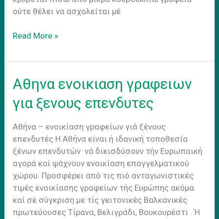
ούτε θέλει να ασχολείται μέ
Αυλα
Read More »
πλεονεκτηματα
ενοικιασης
εξοπλισμενων
Αθηνα ενοικιαση γραφειων
γραφειων
-
για ξενους επενδυτες
Coworking
Αθήνα – ενοικίαση γραφείων γιά ξένους
επενδυτές H Αθήνα είναι ή ιδανική τοποθεσία
ξένων επενδυτών νά διεισδύσουν τήν Ευρωπαική
αγορά καί ψάχνουν ενοικίαση επαγγελματικού
χώρου. Προσφέρει από τις πιό ανταγωνιστικές
τιμές ενοικίασης γραφείων τής Ευρώπης ακόμα
καί σέ σύγκριση με τίς γειτονικές Βαλκανικές
πρωτεύουσες Τίρανα, Βελιγράδι, Βουκουρέστι . Ή