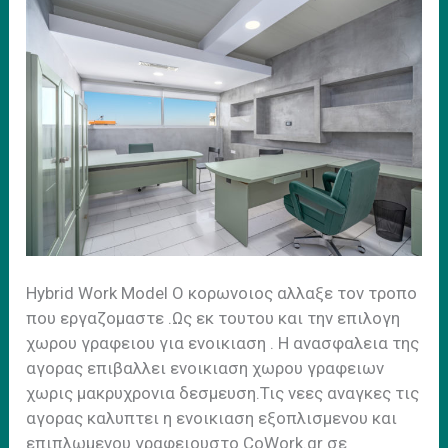
Ηybrid Work Model Ο κορωνοιος αλλαξε τον τροπο
που εργαζομαστε .Ως εκ τουτου και την επιλογη
χωρου γραφειου για ενοικιαση . H ανασφαλεια της
αγορας επιβαλλει ενοικιαση χωρου γραφειων
χωρις μακρυχρονια δεσμευση.Τις νεες αναγκες τις
αγορας καλυπτει η ενοικιαση εξοπλισμενου και
επιπλωμενου γραφειουστο CoWork.gr σε