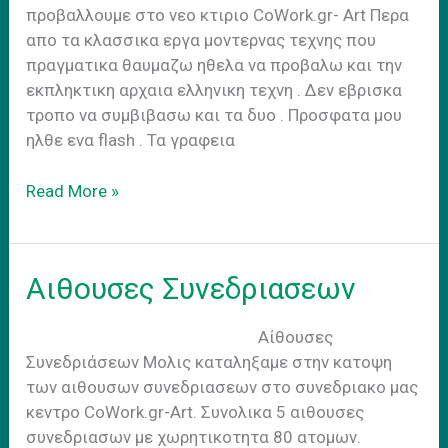
προβαλλουμε στο νεο κτιριο CoWork.gr- Art Περα
απο τα κλασσικα εργα μοντερνας τεχνης που
πραγματικα θαυμαζω ηθελα να προβαλω και την
εκπληκτικη αρχαια ελληνικη τεχνη . Δεν εβρισκα
τροπο να συμβιβασω και τα δυο . Προσφατα μου
ηλθε ενα flash . Τα γραφεια
Εργα
Read More »
Συνεδριακο
Κεντρο
Αιθουσες Συνεδριασεων
Αίθουσες
Συνεδριάσεων Mολις καταληξαμε στην κατοψη
των αιθουσων συνεδριασεων στο συνεδριακο μας
κεντρο CoWork.gr-Art. Συνολικα 5 αιθουσες
συνεδριασων με χωρητικοτητα 80 ατομων.