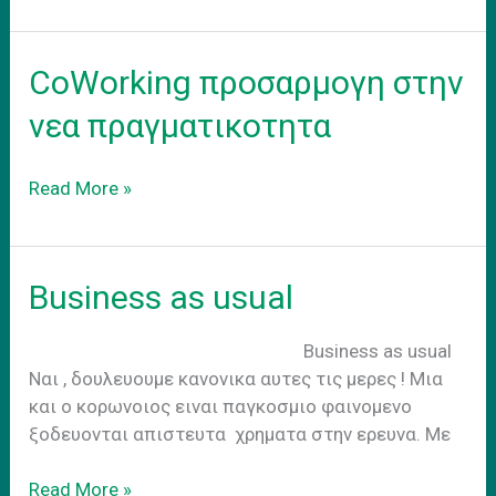
–
adapt
to
CoWorking προσαρμογη στην
the
new
νεα πραγματικοτητα
reality
CoWorking
Read More »
προσαρμογη
στην
νεα
Business as usual
πραγματικοτητα
Business as usual
Nαι , δουλευουμε κανονικα αυτες τις μερες ! Μια
και ο κορωνοιος ειναι παγκοσμιο φαινομενο
ξοδευονται απιστευτα χρηματα στην ερευνα. Με
Business
Read More »