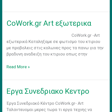
as
usual
CoWork.gr Art εξωτερικα
CoWork.gr -Art
εξωτερικά Kαταληξαμε σε φωτισμο του κτιριου
με προβολεις στις κολωνες προς τα πανω για την
βραδυνη αναδειξη του κτιριου οπως στην
CoWork.gr
Read More »
Art
εξωτερικα
Εργα Συνεδριακο Κεντρο
Έργα Συνεδριακό Κέντρο CoWork.gr- Art
Ταλαντευομαι μερες τωρα τι εργα τεχνης να