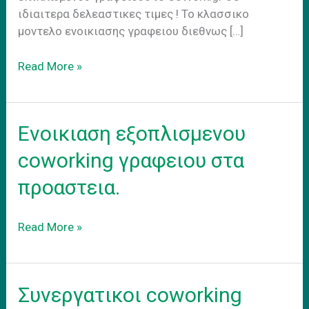
ιδιαιτερα δελεαστικες τιμες ! Το κλασσικο
μοντελο ενοικιασης γραφειου διεθνως […]
Hybrid
Read More »
Work
Model
Ενοικιαση εξοπλισμενου
coworking γραφειου στα
προαστεια.
Ενοικιαση
Read More »
εξοπλισμενου
coworking
γραφειου
Συνεργατικοι coworking
στα