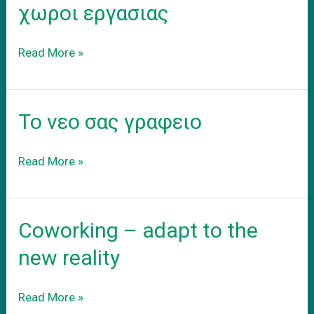
προαστεια.
χωροι εργασιας
Συνεργατικοι
Read More »
coworking
χωροι
εργασιας
Το νεο σας γραφειο
Το
Read More »
νεο
σας
γραφειο
Coworking – adapt to the
new reality
Coworking
Read More »