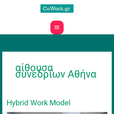
Skip
to
content
MAIN
MENU
αίθουσα
συνεδρίων Αθήνα
Hybrid Work Model