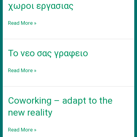
προαστεια.
χωροι εργασιας
Συνεργατικοι
Read More »
coworking
χωροι
εργασιας
Το νεο σας γραφειο
Το
Read More »
νεο
σας
γραφειο
Coworking – adapt to the
new reality
Coworking
Read More »