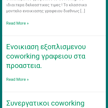
ιδιαιτερα δελεαστικες τιμες ! Το κλασσικο
μοντελο ενοικιασης γραφειου διεθνως […]
Hybrid
Read More »
Work
Model
Ενοικιαση εξοπλισμενου
coworking γραφειου στα
προαστεια.
Ενοικιαση
Read More »
εξοπλισμενου
coworking
γραφειου
Συνεργατικοι coworking
στα