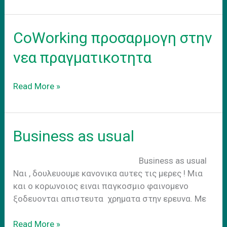
–
adapt
to
CoWorking προσαρμογη στην
the
new
νεα πραγματικοτητα
reality
CoWorking
Read More »
προσαρμογη
στην
νεα
Business as usual
πραγματικοτητα
Business as usual
Nαι , δουλευουμε κανονικα αυτες τις μερες ! Μια
και ο κορωνοιος ειναι παγκοσμιο φαινομενο
ξοδευονται απιστευτα χρηματα στην ερευνα. Με
Business
Read More »