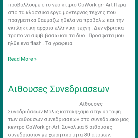
προβαλλουμε στο νεο κτιριο CoWork.gr- Art Περα
απο τα κλασσικα εργα μοντερνας τεχνης που
πραγματικα θαυμαζω ηθελα να προβαλω και την
εκπληκτικη αρχαια ελληνικη τεχνη . Δεν εβρισκα
τροπο να συμβιβασω και τα δυο . Προσφατα μου
ηλθε ενα flash . Τα γραφεια
Εργα
Read More »
Συνεδριακο
Κεντρο
Αιθουσες Συνεδριασεων
Αίθουσες
Συνεδριάσεων Mολις καταληξαμε στην κατοψη
των αιθουσων συνεδριασεων στο συνεδριακο μας
κεντρο CoWork.gr-Art. Συνολικα 5 αιθουσες
συνεδριασων με χωρητικοτητα 80 ατομων.