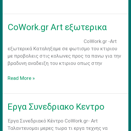
as
usual
CoWork.gr Art εξωτερικα
CoWork.gr -Art
εξωτερικά Kαταληξαμε σε φωτισμο του κτιριου
με προβολεις στις κολωνες προς τα πανω για την
βραδυνη αναδειξη του κτιριου οπως στην
CoWork.gr
Read More »
Art
εξωτερικα
Εργα Συνεδριακο Κεντρο
Έργα Συνεδριακό Κέντρο CoWork.gr- Art
Ταλαντευομαι μερες τωρα τι εργα τεχνης να