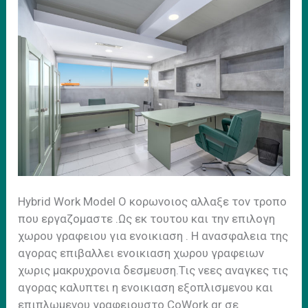
Ηybrid Work Model Ο κορωνοιος αλλαξε τον τροπο
που εργαζομαστε .Ως εκ τουτου και την επιλογη
χωρου γραφειου για ενοικιαση . H ανασφαλεια της
αγορας επιβαλλει ενοικιαση χωρου γραφειων
χωρις μακρυχρονια δεσμευση.Τις νεες αναγκες τις
αγορας καλυπτει η ενοικιαση εξοπλισμενου και
επιπλωμενου γραφειουστο CoWork.gr σε