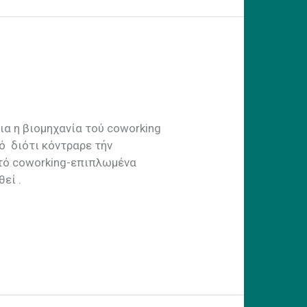
ια η βιομηχανία τού coworking
ό διότι κόντραρε τήν
τό coworking-επιπλωμένα
εί .