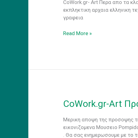
CoWork.gr- Art Περα απο τα κ
εκπληκτικη αρχαια ελληνικη τε
γραφεια
Εργα
Read More »
Συνεδριακο
Κεντρο
CoWork.gr-Art Π
Μερικη αποψη της προσοψης τ
εικονιζομενα Μουσειο Pompido
. Θα σας ενημερωσουμε με το τ