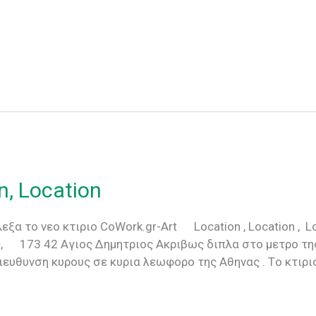
n, Location
ξα το νεο κτιριο CoWork.gr-Art Location , Location , 
, 173 42 Αγιος Δημητριος Ακριβως διπλα στο μετρο τη
ιευθυνση κυρους σε κυρια λεωφορο της Αθηνας . Tο κτιρι