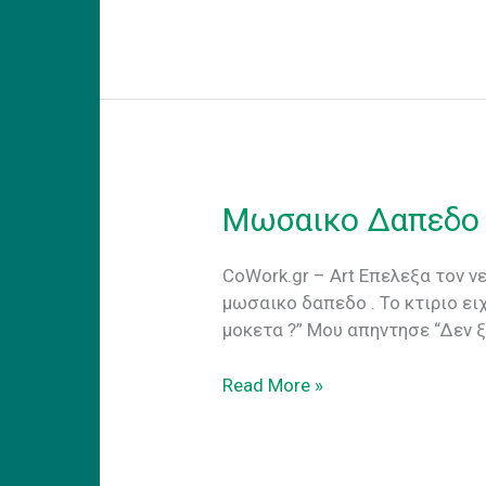
Location,
Location
Μωσαικο Δαπεδο
CoWork.gr – Art Επελεξα τον ν
μωσαικο δαπεδο . Το κτιριο ει
μοκετα ?” Μου απηντησε “Δεν 
Μωσαικο
Read More »
Δαπεδο