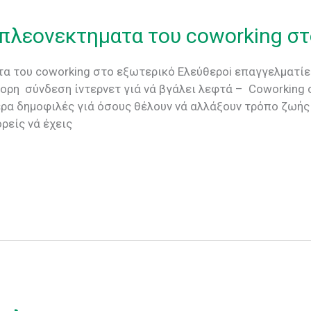
α πλεονεκτηματα του coworking σ
τα του coworking στο εξωτερικό Eλεύθεροi επαγγελματίες
ορη σύνδεση ίντερνετ γιά νά βγάλει λεφτά – Coworking σ
ίτερα δημοφιλές γιά όσους θέλουν νά αλλάξουν τρόπο ζωή
ρείς νά έχεις