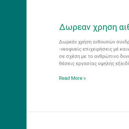
Δωρεαν χρηση αιθ
Δωρεάν χρήση αιθουσών συνδρι
-νεοφυείς επιχειρήσεις μέ κα
σε σχέση με το ανθρώπινο δυνα
θέσεις εργασίας υψηλής εξειδ
Δωρεαν
Read More »
χρηση
αιθουσων
συνεδριασεων
για
startups.