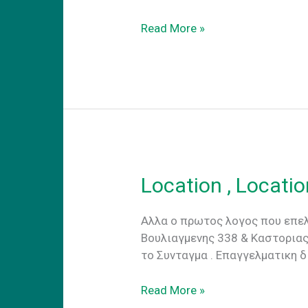
CoWork.gr-
Read More »
Art
Προσοψη
Location , Locatio
Aλλα ο πρωτος λογος που επελε
Βουλιαγμενης 338 & Καστοριας
το Συνταγμα . Eπαγγελματικη δ
Location
Read More »
,