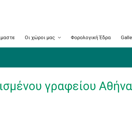
ίμαστε
Oι χώροι μας
Φορολογική Έδρα
Galle
λισμένου γραφείου Αθήν