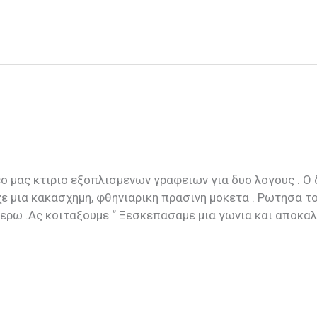
εο μας κτιριο εξοπλισμενων γραφειων για δυο λογους . Ο 
χε μια κακασχημη, φθηνιαρικη πρασινη μοκετα . Ρωτησα το
ξερω .Ας κοιταξουμε “ Ξεσκεπασαμε μια γωνια και αποκα