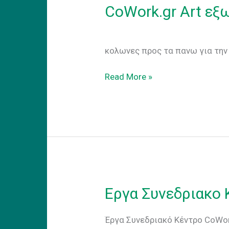
CoWork.gr Art εξ
CoWork.gr -Art εξωτε
κολωνες προς τα πανω για την 
CoWork.gr
Read More »
Art
εξωτερικα
Εργα Συνεδριακο 
Έργα Συνεδριακό Κέντρο CoWork