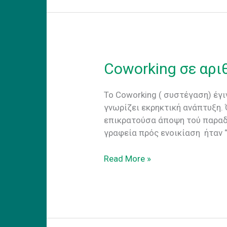
Coworking σε αρι
Το Coworking ( συστέγαση) έγι
γνωρίζει εκρηκτική ανάπτυξη.
επικρατούσα άποψη τού παραδ
γραφεία πρός ενοικίαση ήταν 
Coworking
Read More »
σε
αριθμους