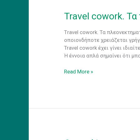
Travel cowork. Τ
Τravel cowork. Τα πλεονεκτημα
οποιονδήποτε χρειάζεται γρήγ
Travel cowork έχει γίνει ιδια
Ή έννοια απλά σημαίνει ότι μπο
Travel
Read More »
cowork.
Τα
πλεονεκτηματα
του
coworking
στο
εξωτερικο