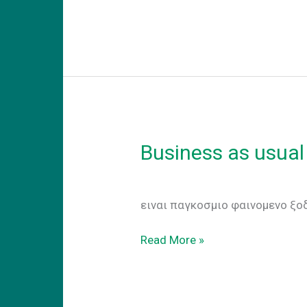
–
Your
future
office
Business as usual
Business as usual Nαι
ειναι παγκοσμιο φαινομενο ξο
Business
Read More »
as
usual