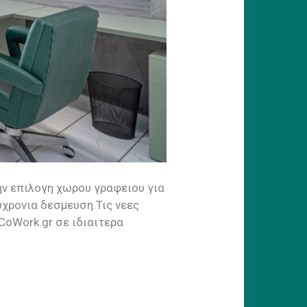
ην επιλογη χωρου γραφειου για
υχρονια δεσμευση.Τις νεες
CoWork.gr σε ιδιαιτερα