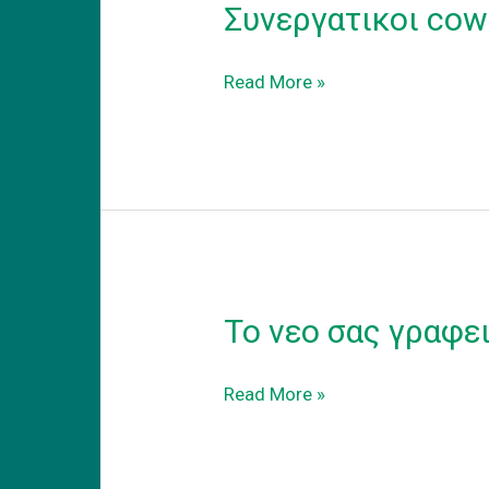
Συνεργατικοι cow
Συνεργατικοι
Read More »
coworking
χωροι
εργασιας
Το νεο σας γραφε
Το
Read More »
νεο
σας
γραφειο