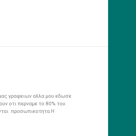
 μας γραφειων αλλα μου εδωσε
νουν οτι περναμε το 80% του
υνται προσωπικοτητα.Η