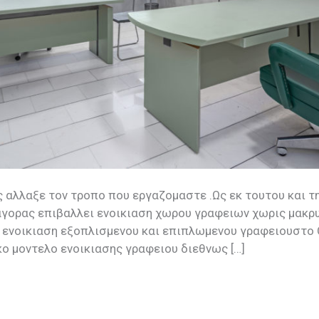
ς αλλαξε τον τροπο που εργαζομαστε .Ως εκ τουτου και τ
 αγορας επιβαλλει ενοικιαση χωρου γραφειων χωρις μακρ
η ενοικιαση εξοπλισμενου και επιπλωμενου γραφειουστο 
κο μοντελο ενοικιασης γραφειου διεθνως […]