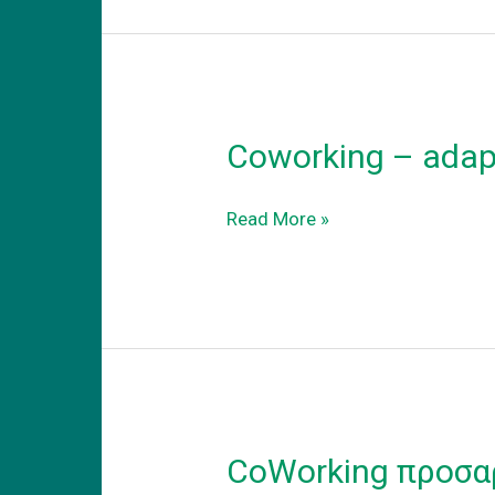
Coworking – adapt
Coworking
Read More »
–
adapt
to
the
new
reality
CoWorking προσα