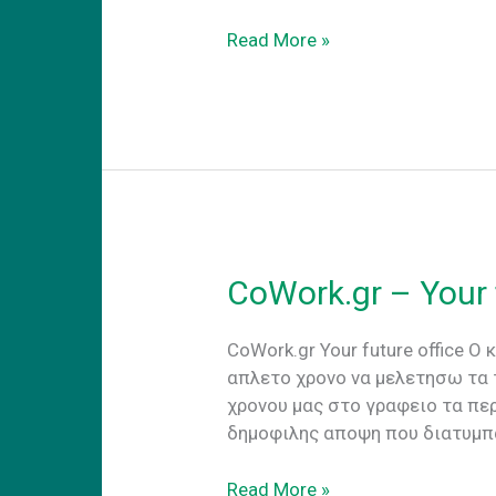
CoWorking
Read More »
προσαρμογη
στην
νεα
πραγματικοτητα
CoWork.gr – Your 
CoWork.gr Your future office
απλετο χρονο να μελετησω τα τ
χρονου μας στο γραφειο τα πε
δημοφιλης αποψη που διατυμπα
CoWork.gr
Read More »