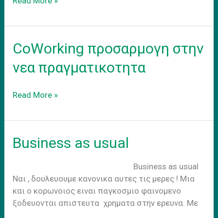
Coworking
Read More »
–
adapt
to
CoWorking προσαρμογη στην
the
new
νεα πραγματικοτητα
reality
CoWorking
Read More »
προσαρμογη
στην
νεα
Business as usual
πραγματικοτητα
Business as usual
Nαι , δουλευουμε κανονικα αυτες τις μερες ! Μια
και ο κορωνοιος ειναι παγκοσμιο φαινομενο
ξοδευονται απιστευτα χρηματα στην ερευνα. Με