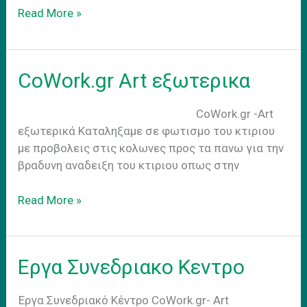
Business
Read More »
as
usual
CoWork.gr Art εξωτερικα
CoWork.gr -Art
εξωτερικά Kαταληξαμε σε φωτισμο του κτιριου
με προβολεις στις κολωνες προς τα πανω για την
βραδυνη αναδειξη του κτιριου οπως στην
CoWork.gr
Read More »
Art
εξωτερικα
Εργα Συνεδριακο Κεντρο
Έργα Συνεδριακό Κέντρο CoWork.gr- Art