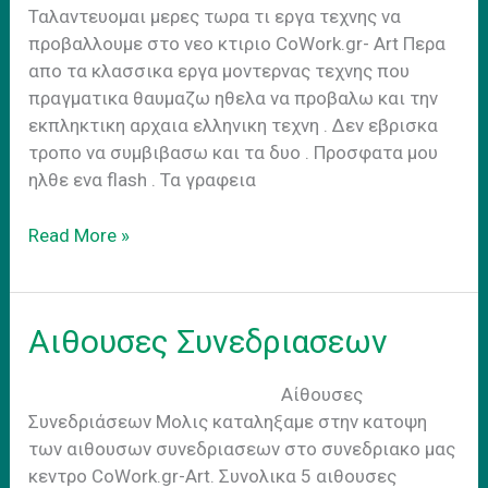
Ταλαντευομαι μερες τωρα τι εργα τεχνης να
προβαλλουμε στο νεο κτιριο CoWork.gr- Art Περα
απο τα κλασσικα εργα μοντερνας τεχνης που
πραγματικα θαυμαζω ηθελα να προβαλω και την
εκπληκτικη αρχαια ελληνικη τεχνη . Δεν εβρισκα
τροπο να συμβιβασω και τα δυο . Προσφατα μου
ηλθε ενα flash . Τα γραφεια
Εργα
Read More »
Συνεδριακο
Κεντρο
Αιθουσες Συνεδριασεων
Αίθουσες
Συνεδριάσεων Mολις καταληξαμε στην κατοψη
των αιθουσων συνεδριασεων στο συνεδριακο μας
κεντρο CoWork.gr-Art. Συνολικα 5 αιθουσες