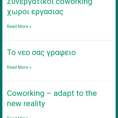
Συνεργατικοι coworking
στα
προαστεια.
χωροι εργασιας
Συνεργατικοι
Read More »
coworking
χωροι
εργασιας
Το νεο σας γραφειο
Το
Read More »
νεο
σας
γραφειο
Coworking – adapt to the
new reality