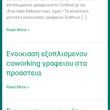
επιπλωμενου γραφειουστο CoWork.gr σε
ιδιαιτερα δελεαστικες τιμες ! Το κλασσικο
μοντελο ενοικιασης γραφειου διεθνως […]
Hybrid
Read More »
Work
Model
Ενοικιαση εξοπλισμενου
coworking γραφειου στα
προαστεια.
Ενοικιαση
Read More »
εξοπλισμενου
coworking
γραφειου