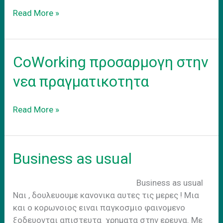
Coworking
Read More »
–
adapt
to
CoWorking προσαρμογη στην
the
new
νεα πραγματικοτητα
reality
CoWorking
Read More »
προσαρμογη
στην
νεα
Business as usual
πραγματικοτητα
Business as usual
Nαι , δουλευουμε κανονικα αυτες τις μερες ! Μια
και ο κορωνοιος ειναι παγκοσμιο φαινομενο
ξοδευονται απιστευτα χρηματα στην ερευνα. Με