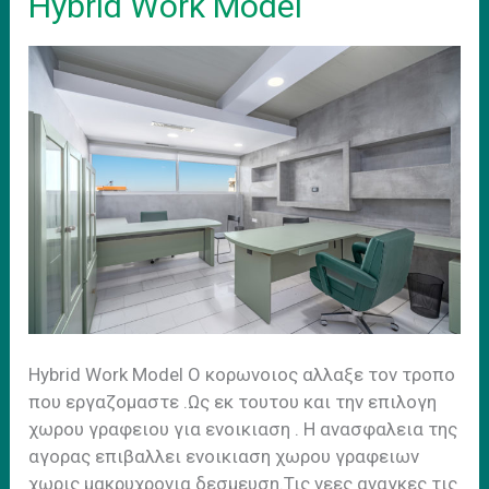
Hybrid Work Model
Ηybrid Work Model Ο κορωνοιος αλλαξε τον τροπο
που εργαζομαστε .Ως εκ τουτου και την επιλογη
χωρου γραφειου για ενοικιαση . H ανασφαλεια της
αγορας επιβαλλει ενοικιαση χωρου γραφειων
χωρις μακρυχρονια δεσμευση.Τις νεες αναγκες τις