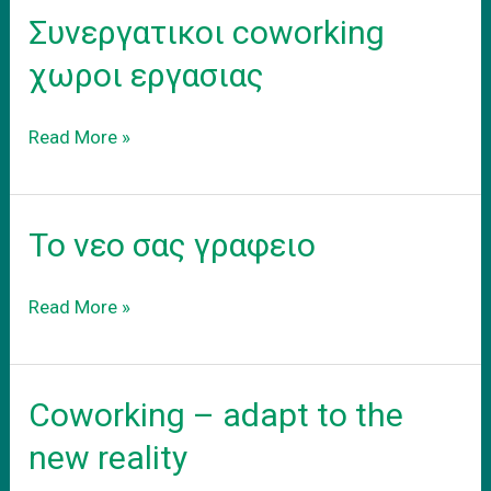
γραφειου
Συνεργατικοι coworking
στα
προαστεια.
χωροι εργασιας
Συνεργατικοι
Read More »
coworking
χωροι
εργασιας
Το νεο σας γραφειο
Το
Read More »
νεο
σας
γραφειο
Coworking – adapt to the
new reality