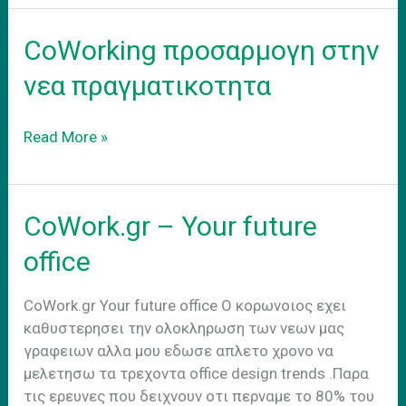
adapt
to
CoWorking προσαρμογη στην
the
new
νεα πραγματικοτητα
reality
CoWorking
Read More »
προσαρμογη
στην
νεα
CoWork.gr – Your future
πραγματικοτητα
office
CoWork.gr Your future office O κορωνοιος εχει
καθυστερησει την ολοκληρωση των νεων μας
γραφειων αλλα μου εδωσε απλετο χρονο να
μελετησω τα τρεχοντα office design trends .Παρα
τις ερευνες που δειχνουν οτι περναμε το 80% του