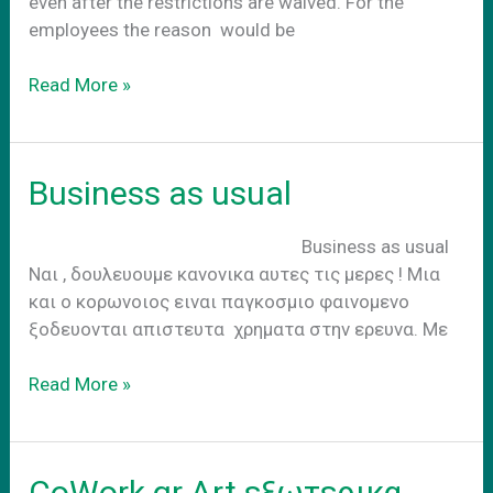
even after the restrictions are waived. For the
employees the reason would be
CoWork.gr
Read More »
–
Your
future
Business as usual
office
Business as usual
Nαι , δουλευουμε κανονικα αυτες τις μερες ! Μια
και ο κορωνοιος ειναι παγκοσμιο φαινομενο
ξοδευονται απιστευτα χρηματα στην ερευνα. Με
Business
Read More »
as
usual
CoWork.gr Art εξωτερικα