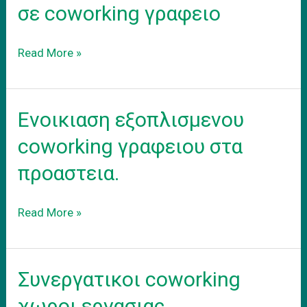
σε coworking γραφειο
Downsizing
Read More »
το
γραφειο
σας
Ενοικιαση εξοπλισμενου
σε
coworking
coworking γραφειου στα
γραφειο
προαστεια.
Ενοικιαση
Read More »
εξοπλισμενου
coworking
γραφειου
Συνεργατικοι coworking
στα
προαστεια.
χωροι εργασιας