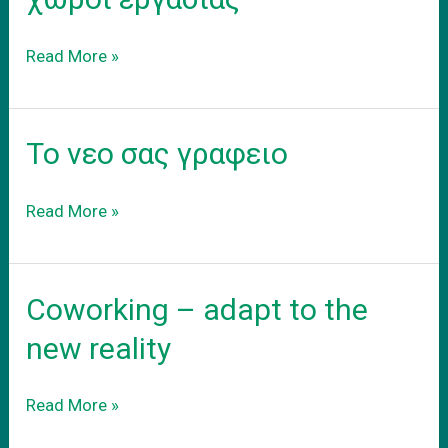
Συνεργατικοι
Read More »
coworking
χωροι
εργασιας
Το νεο σας γραφειο
Το
Read More »
νεο
σας
γραφειο
Coworking – adapt to the
new reality
Coworking
Read More »
–