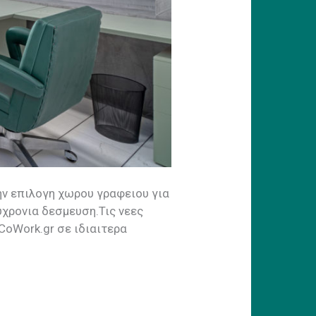
ην επιλογη χωρου γραφειου για
υχρονια δεσμευση.Τις νεες
CoWork.gr σε ιδιαιτερα