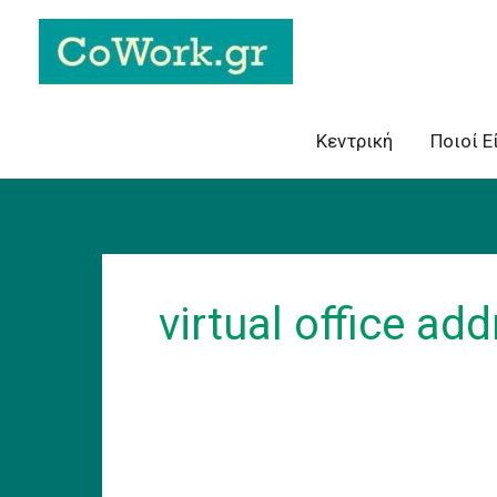
Skip
to
content
Κεντρική
Ποιοί Ε
virtual office a