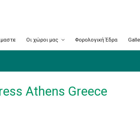
ίμαστε
Oι χώροι μας
Φορολογική Έδρα
Galle
ddress Athens Greece