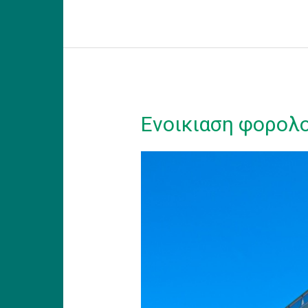
Model
Eνοικιαση φορολο