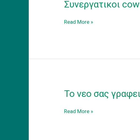
Συνεργατικοι cow
Συνεργατικοι
Read More »
coworking
χωροι
εργασιας
Το νεο σας γραφε
Το
Read More »
νεο
σας
γραφειο