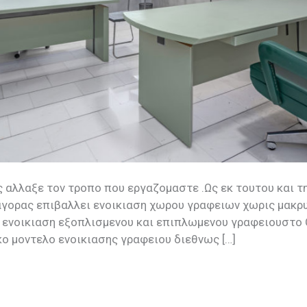
ς αλλαξε τον τροπο που εργαζομαστε .Ως εκ τουτου και τ
 αγορας επιβαλλει ενοικιαση χωρου γραφειων χωρις μακρ
η ενοικιαση εξοπλισμενου και επιπλωμενου γραφειουστο 
κο μοντελο ενοικιασης γραφειου διεθνως […]