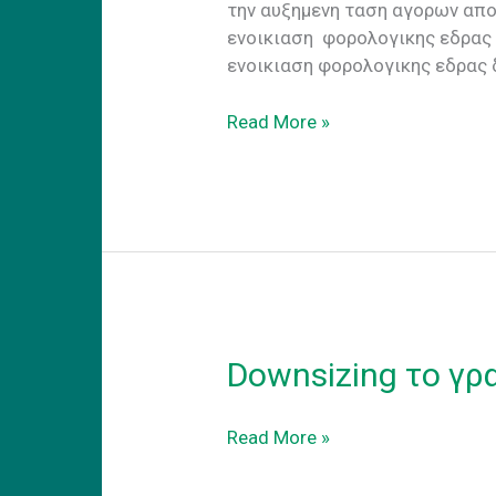
την αυξημενη ταση αγορων απο 
ενοικιαση φορολογικης εδρας Τ
ενοικιαση φορολογικης εδρας 
Eνοικιαση
Read More »
φορολογικης
εδρας
γραφειο
για
Eshop
Downsizing το γρ
Downsizing
Read More »
το
γραφειο