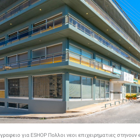
γραφειο για ESHOP Πολλοι νεοι επιχειρηματιες στηνουν 