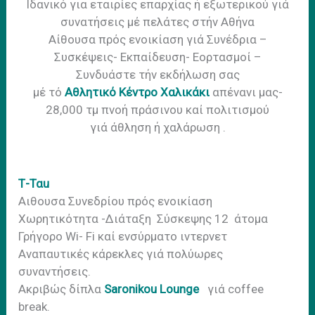
Iδανικό για εταιρίες επαρχίας ή εξωτερικού γιά
συνατήσεις μέ πελάτες στήν Αθήνα
Αίθουσα πρός ενοικίαση γιά Συνέδρια –
Συσκέψεις- Εκπαίδευση- Εορτασμοί –
Συνδυάστε τήν εκδήλωση σας
μέ τό
Αθλητικό Κέντρο Χαλικάκι
απένανι μας-
28,000 τμ πνοή πράσινου καί πολιτισμού
γιά άθληση ή χαλάρωση .
Τ-Ταu
Αιθουσα Συνεδρίου πρός ενοικίαση
Χωρητικότητα -Διάταξη Σύσκεψης 12 άτομα
Γρήγορο Wi- Fi καί ενσύρματο ιντερνετ
Αναπαυτικές κάρεκλες γιά πολύωρες
συναντήσεις.
Ακριβώς δίπλα
Saronikou Lounge
γιά coffee
break.