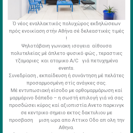
Ό νέος εναλλακτικός πολυχώρος εκδηλώσεων
πρός ενοικίαση στήν Αθήνα σέ δελεαστικές τιμές
!
Ψηλοτάβανη γωνιακη ισογεια αίθουσα
πολυτελείας μέ άπλετο φυσικό φώς , τεραστιες
τζαμαριες και ατομικο A/C γιά πετυχημένα
events.
Συνεδρίαση , εκπαίδευση ή συνάντηση μέ πελάτες
προσαρμοσμένη στίς ανάγκες σας.
Μέ εντυπωσιακή είσοδο με ορθομαρμάρωση καί
μαρμάρινο δάπεδο – η σωστή επιλογή γιά νά σας
προσδώσει κύρος καί αξιοπιστία.Aνετο παρκινγκ
σε κεντρικο σημειο εκτος δακτυλιου με
προσβαση μιση ωρα απο Αττικο Οδο απ ολη την
Αθηνα.