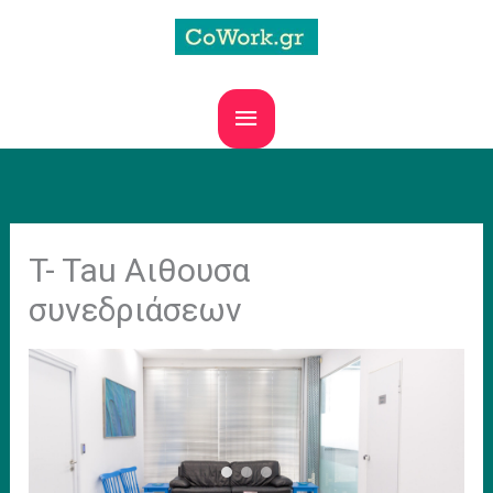
Skip
to
content
MAIN
MENU
T- Tau Αιθουσα
συνεδριάσεων