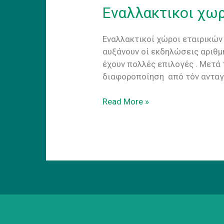
Eναλλακτικοι χω
Εναλλακτικοί χώροι εταιρικών
αυξάνουν οί εκδηλώσεις αριθμη
έχουν πολλές επιλογές . Mετά
διαφοροποίηση από τόν ανταγ
Eναλλακτικοι
Read More »
χωροι
εταιρικων
εκδηλωσεων