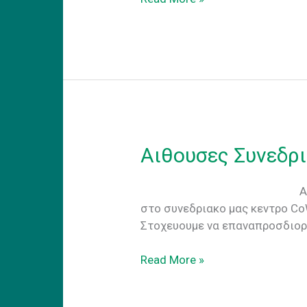
Συνεδριακο
Κεντρο
Αιθουσες Συνεδρ
Αίθουσες Συνεδριάσεω
στο συνεδριακο μας κεντρο Co
Στοχευουμε να επαναπροσδιορ
Αιθουσες
Read More »
Συνεδριασεων