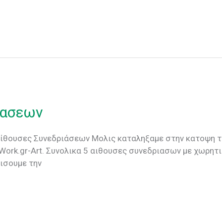
ιασεων
ν Mολις καταληξαμε στην κατοψη των αι
Work.gr-Art. Συνολικα 5 αιθουσες συνεδριασων με χωρητ
ισουμε την