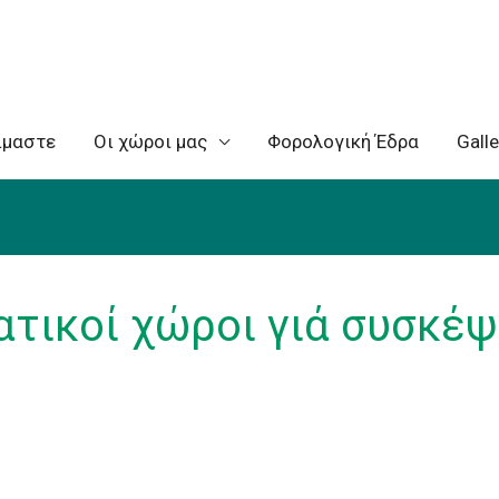
ίμαστε
Oι χώροι μας
Φορολογική Έδρα
Galle
τικοί χώροι γιά συσκέψ