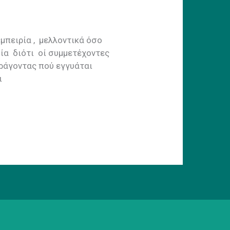
μπειρία , μελλοντικά όσο
σία διότι οί συμμετέχοντες
αράγοντας πού εγγυάται
ι