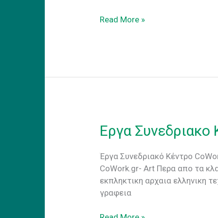
CoWorking
Read More »
προσαρμογη
στην
νεα
πραγματικοτητα
Εργα Συνεδριακο 
Έργα Συνεδριακό Κέντρο CoWork
CoWork.gr- Art Περα απο τα κ
εκπληκτικη αρχαια ελληνικη τε
γραφεια
Εργα
Read More »