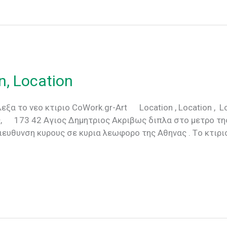
n, Location
ξα το νεο κτιριο CoWork.gr-Art Location , Location , 
, 173 42 Αγιος Δημητριος Ακριβως διπλα στο μετρο τη
ιευθυνση κυρους σε κυρια λεωφορο της Αθηνας . Tο κτιρι