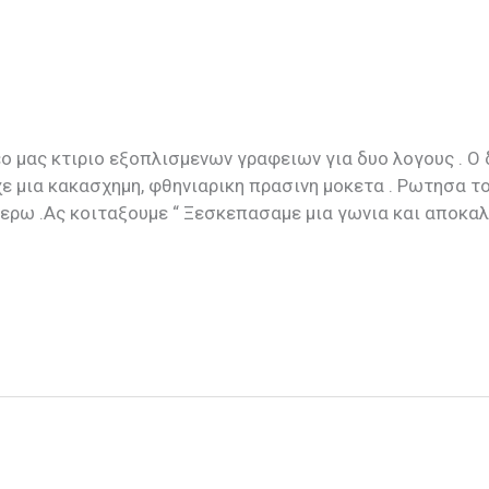
εο μας κτιριο εξοπλισμενων γραφειων για δυο λογους . Ο 
χε μια κακασχημη, φθηνιαρικη πρασινη μοκετα . Ρωτησα το
ξερω .Ας κοιταξουμε “ Ξεσκεπασαμε μια γωνια και αποκα