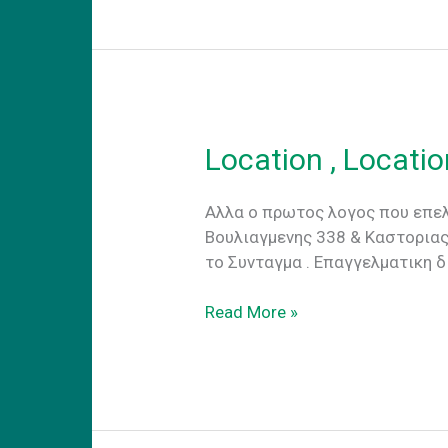
Location , Locatio
Aλλα ο πρωτος λογος που επελε
Βουλιαγμενης 338 & Καστοριας
το Συνταγμα . Eπαγγελματικη δ
Location
Read More »
,
Location,
Location