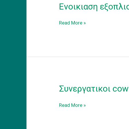
Ενοικιαση εξοπλι
Ενοικιαση
Read More »
εξοπλισμενου
coworking
γραφειου
στα
προαστεια.
Συνεργατικοι cow
Συνεργατικοι
Read More »
coworking
χωροι
εργασιας