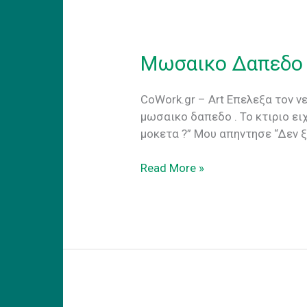
Μωσαικο Δαπεδο
CoWork.gr – Art Επελεξα τον ν
μωσαικο δαπεδο . Το κτιριο ει
μοκετα ?” Μου απηντησε “Δεν 
Μωσαικο
Read More »
Δαπεδο