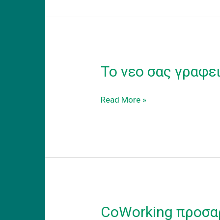
Το νεο σας γραφε
Το
Read More »
νεο
σας
γραφειο
CoWorking προσα