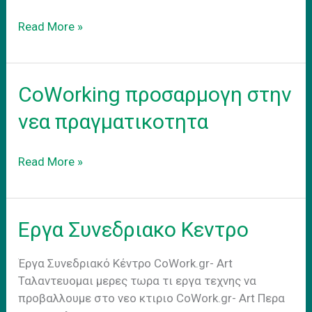
Το
Read More »
νεο
σας
γραφειο
CoWorking προσαρμογη στην
νεα πραγματικοτητα
CoWorking
Read More »
προσαρμογη
στην
νεα
Εργα Συνεδριακο Κεντρο
πραγματικοτητα
Έργα Συνεδριακό Κέντρο CoWork.gr- Art
Ταλαντευομαι μερες τωρα τι εργα τεχνης να
προβαλλουμε στο νεο κτιριο CoWork.gr- Art Περα