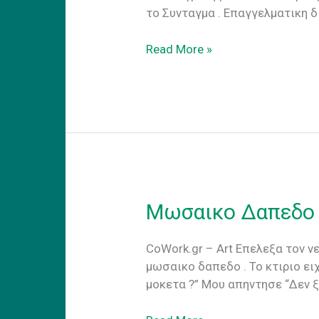
το Συνταγμα . Eπαγγελματικη δ
Location
Read More »
,
Location,
Location
Μωσαικο Δαπεδο
CoWork.gr – Art Επελεξα τον ν
μωσαικο δαπεδο . Το κτιριο ει
μοκετα ?” Μου απηντησε “Δεν 