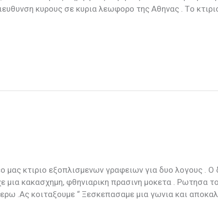
ιευθυνση κυρους σε κυρια λεωφορο της Αθηνας . Tο κτιρι
εο μας κτιριο εξοπλισμενων γραφειων για δυο λογους . Ο 
χε μια κακασχημη, φθηνιαρικη πρασινη μοκετα . Ρωτησα το
ξερω .Ας κοιταξουμε “ Ξεσκεπασαμε μια γωνια και αποκα