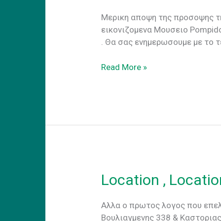
Μερικη αποψη της προσοψης τ
εικονιζομενα Μουσειο Pompido
. Θα σας ενημερωσουμε με το τ
CoWork.gr-
Read More »
Art
Προσοψη
Location , Locatio
Aλλα ο πρωτος λογος που επελε
Βουλιαγμενης 338 & Καστοριας