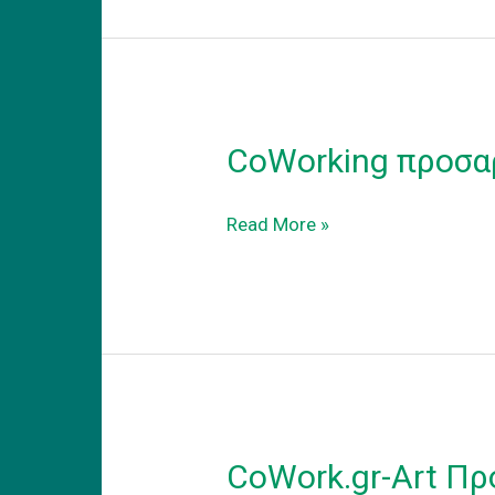
CoWorking προσα
CoWorking
Read More »
προσαρμογη
στην
νεα
πραγματικοτητα
CoWork.gr-Art Π