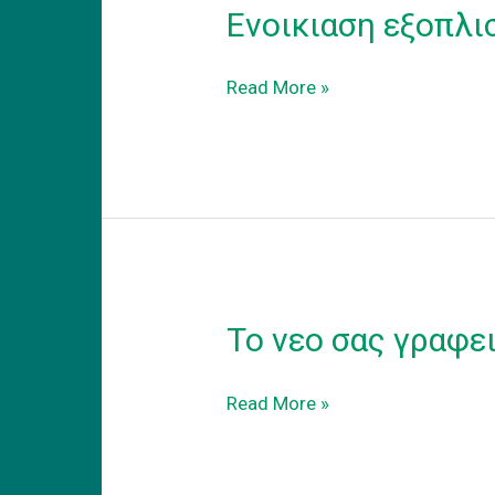
Ενοικιαση εξοπλι
Ενοικιαση
Read More »
εξοπλισμενου
coworking
γραφειου
στα
προαστεια.
Το νεο σας γραφε
Το
Read More »
νεο
σας
γραφειο