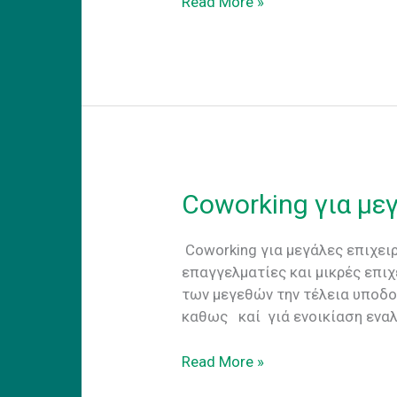
Μωσαικο
Read More »
Δαπεδο
Coworking για με
Coworking για μεγάλες επιχει
επαγγελματίες και μικρές επι
των μεγεθών την τέλεια υποδομ
καθως καί γιά ενοικίαση εναλ
Coworking
Read More »
για