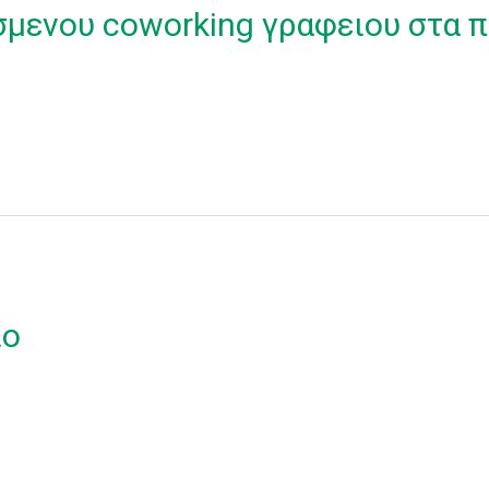
σμενου coworking γραφειου στα π
ιο