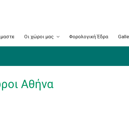
ίμαστε
Oι χώροι μας
Φορολογική Έδρα
Galle
ώροι Αθήνα