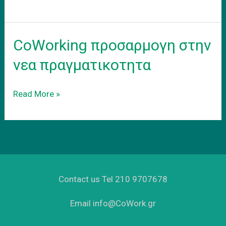
–
adapt
to
CoWorking προσαρμογη στην
the
new
νεα πραγματικοτητα
reality
CoWorking
Read More »
προσαρμογη
στην
νεα
πραγματικοτητα
Contact us Tel 210 9707678
Email info@CoWork.gr