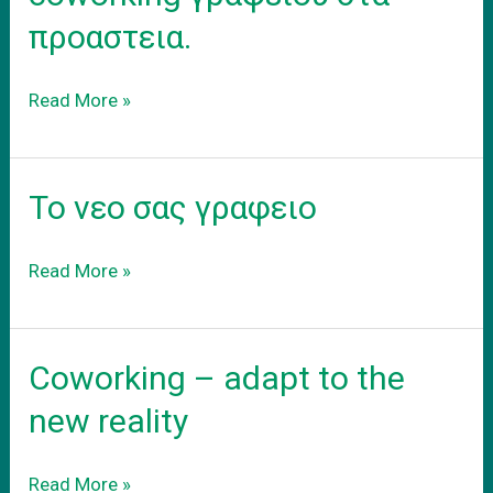
προαστεια.
Ενοικιαση
Read More »
εξοπλισμενου
coworking
γραφειου
Το νεο σας γραφειο
στα
προαστεια.
Το
Read More »
νεο
σας
γραφειο
Coworking – adapt to the
new reality
Coworking
Read More »