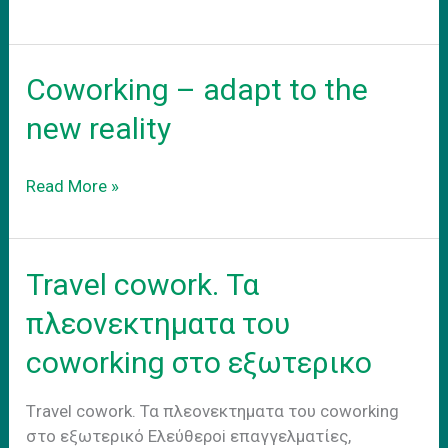
νεο
σας
γραφειο
Coworking – adapt to the
new reality
Coworking
Read More »
–
adapt
to
Travel cowork. Τα
the
new
πλεονεκτηματα του
reality
coworking στο εξωτερικο
Τravel cowork. Τα πλεονεκτηματα του coworking
στο εξωτερικό Eλεύθεροi επαγγελματίες,