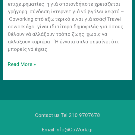
επιχειρηματίες η γιά οποιονδήποτε χρειάζεται
γρήγορη σύνδεση ίντερνετ γιά νά βγάλει λεφτά –
Coworking στό εξωτερικό είναι γιά εσάς! Travel
cowork έχει γίνει ιδιαίτερα δημοφιλές γιά όσους
θέλουν νά αλλάξουν τρόπο ζωής χωρίς νά
αλλάξουν καριέρα . Ή έννοια απλά σημαίνει ότι
μπορείς νά έχεις
Travel
Read More »
cowork.
Τα
πλεονεκτηματα
του
coworking
στο
Contact us Tel 210 9707678
εξωτερικο
Email info@CoWork.gr