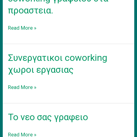
προαστεια.
Ενοικιαση
Read More »
εξοπλισμενου
coworking
γραφειου
Συνεργατικοι coworking
στα
προαστεια.
χωροι εργασιας
Συνεργατικοι
Read More »
coworking
χωροι
εργασιας
Το νεο σας γραφειο
Το
Read More »