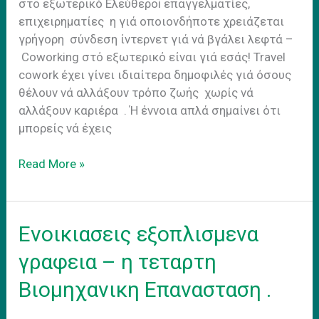
στο εξωτερικό Eλεύθεροi επαγγελματίες,
επιχειρηματίες η γιά οποιονδήποτε χρειάζεται
γρήγορη σύνδεση ίντερνετ γιά νά βγάλει λεφτά –
Coworking στό εξωτερικό είναι γιά εσάς! Travel
cowork έχει γίνει ιδιαίτερα δημοφιλές γιά όσους
θέλουν νά αλλάξουν τρόπο ζωής χωρίς νά
αλλάξουν καριέρα . Ή έννοια απλά σημαίνει ότι
μπορείς νά έχεις
Travel
Read More »
cowork.
Τα
πλεονεκτηματα
Ενοικιασεις εξοπλισμενα
του
coworking
γραφεια – η τεταρτη
στο
Bιομηχανικη Eπανασταση .
εξωτερικο