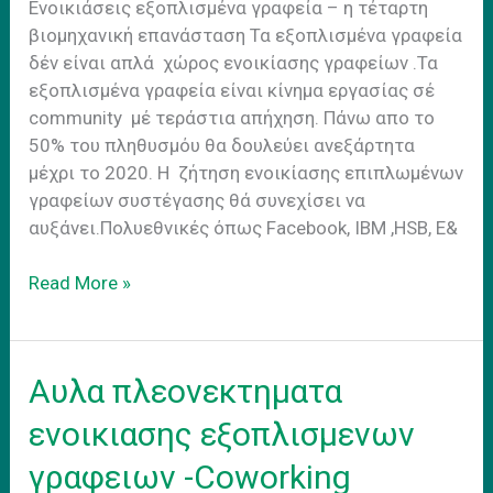
Ενοικιάσεις εξοπλισμένα γραφεία – η τέταρτη
βιομηχανική επανάσταση Τα εξοπλισμένα γραφεία
δέν είναι απλά χώρος ενοικίασης γραφείων .Τα
εξοπλισμένα γραφεία είναι κίνημα εργασίας σέ
community μέ τεράστια απήχηση. Πάνω απο το
50% του πληθυσμόυ θα δουλεύει ανεξάρτητα
μέχρι το 2020. H ζήτηση ενοικίασης επιπλωμένων
γραφείων συστέγασης θά συνεχίσει να
αυξάνει.Πολυεθνικές όπως Facebook, IBM ,HSB, E&
Ενοικιασεις
Read More »
εξοπλισμενα
γραφεια
–
Αυλα πλεονεκτηματα
η
τεταρτη
ενοικιασης εξοπλισμενων
Bιομηχανικη
γραφειων -Coworking
Eπανασταση