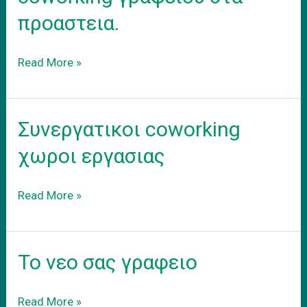
προαστεια.
Ενοικιαση
Read More »
εξοπλισμενου
coworking
γραφειου
Συνεργατικοι coworking
στα
προαστεια.
χωροι εργασιας
Συνεργατικοι
Read More »
coworking
χωροι
εργασιας
Το νεο σας γραφειο
Το
Read More »