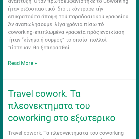
ανάπτυξη. Όταν πρωτοεμφανίστηκε τό Coworking
ήταν ριζοσπαστικό διότι κόντραρε τήν
επικρατούσα άποψη τού παραδοσιακού γραφείου.
Άν αναπωλήσουμε λίγα χρόνια πίσω τό
coworking-επιπλωμένα γραφεία πρός ενοικίαση
ήταν “κίνημα ή συρμός” το οποίο πολλοί
πίστευαν θα ξεπερασθεί .
Coworking
Read More »
σε
αριθμους
Travel cowork. Τα
πλεονεκτηματα του
coworking στο εξωτερικο
Τravel cowork. Τα πλεονεκτηματα του coworking