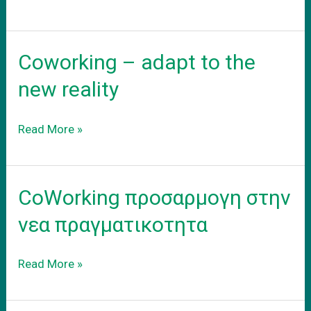
νεο
σας
γραφειο
Coworking – adapt to the
new reality
Coworking
Read More »
–
adapt
to
CoWorking προσαρμογη στην
the
new
νεα πραγματικοτητα
reality
CoWorking
Read More »
προσαρμογη
στην