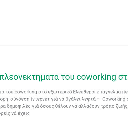
α πλεονεκτηματα του coworking σ
τα του coworking στο εξωτερικό Eλεύθεροi επαγγελματίες
ορη σύνδεση ίντερνετ γιά νά βγάλει λεφτά – Coworking σ
ίτερα δημοφιλές γιά όσους θέλουν νά αλλάξουν τρόπο ζωή
ρείς νά έχεις