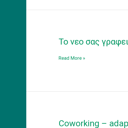
Το νεο σας γραφε
Το
Read More »
νεο
σας
γραφειο
Coworking – adapt