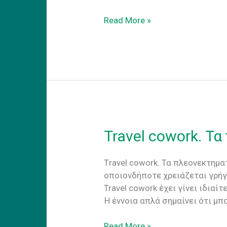
Coworking
Read More »
–
adapt
to
the
new
reality
Travel cowork. Τ
Τravel cowork. Τα πλεονεκτημα
οποιονδήποτε χρειάζεται γρήγ
Travel cowork έχει γίνει ιδια
Ή έννοια απλά σημαίνει ότι μπο
Travel
Read More »