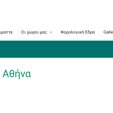
ίμαστε
Oι χώροι μας
Φορολογική Έδρα
Galle
e Αθήνα