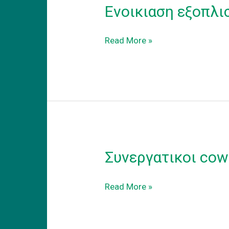
Ενοικιαση εξοπλι
Ενοικιαση
Read More »
εξοπλισμενου
coworking
γραφειου
στα
προαστεια.
Συνεργατικοι cow
Συνεργατικοι
Read More »
coworking
χωροι
εργασιας