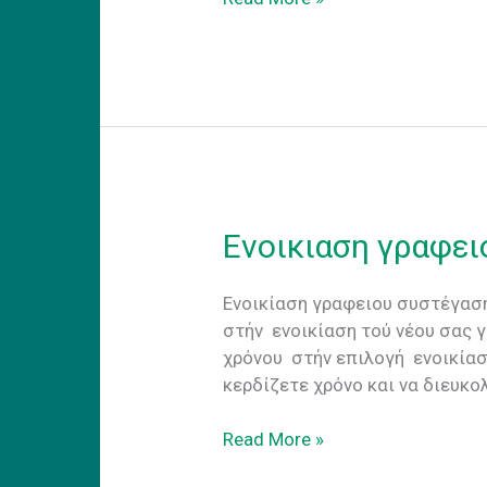
cowork.
Τα
πλεονεκτηματα
του
coworking
στο
εξωτερικο
Ενοικιαση γραφει
Ενοικίαση γραφειου συστέγαση
στήν ενοικίαση τού νέου σας 
χρόνου στήν επιλογή ενοικίασ
κερδίζετε χρόνο και να διευκ
Ενοικιαση
Read More »
γραφειου