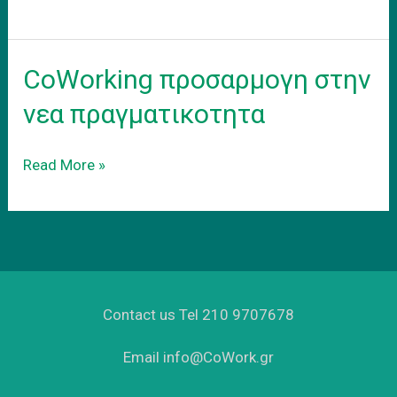
–
adapt
to
CoWorking προσαρμογη στην
the
new
νεα πραγματικοτητα
reality
CoWorking
Read More »
προσαρμογη
στην
νεα
πραγματικοτητα
Contact us Tel 210 9707678
Email info@CoWork.gr