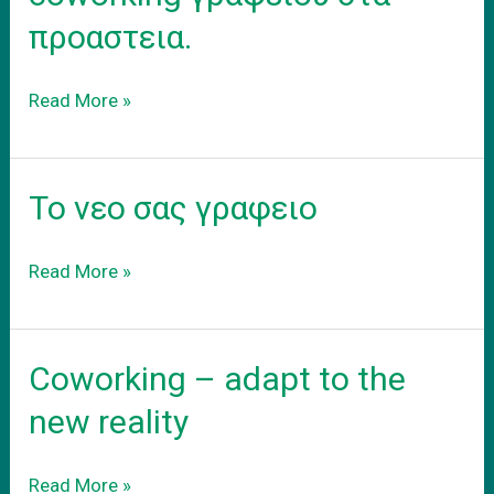
προαστεια.
Ενοικιαση
Read More »
εξοπλισμενου
coworking
γραφειου
Το νεο σας γραφειο
στα
προαστεια.
Το
Read More »
νεο
σας
γραφειο
Coworking – adapt to the
new reality
Coworking
Read More »