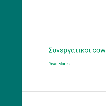
εξοπλισμενου
coworking
γραφειου
στα
προαστεια.
Συνεργατικοι cow
Συνεργατικοι
Read More »
coworking
χωροι
εργασιας