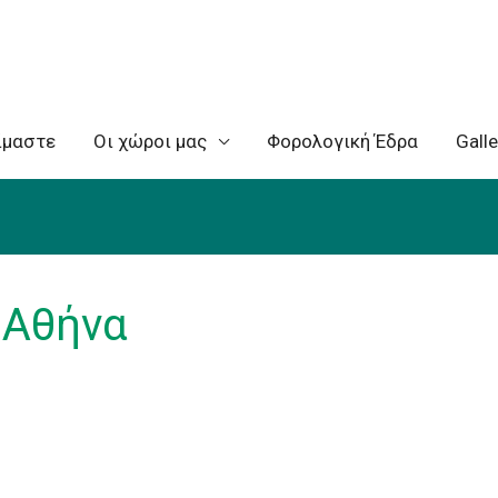
ίμαστε
Oι χώροι μας
Φορολογική Έδρα
Galle
e Αθήνα