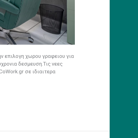
ην επιλογη χωρου γραφειου για
υχρονια δεσμευση.Τις νεες
CoWork.gr σε ιδιαιτερα