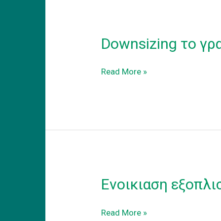
Downsizing το γρ
Downsizing
Read More »
το
γραφειο
σας
σε
coworking
γραφειο
Ενοικιαση εξοπλι
Ενοικιαση
Read More »