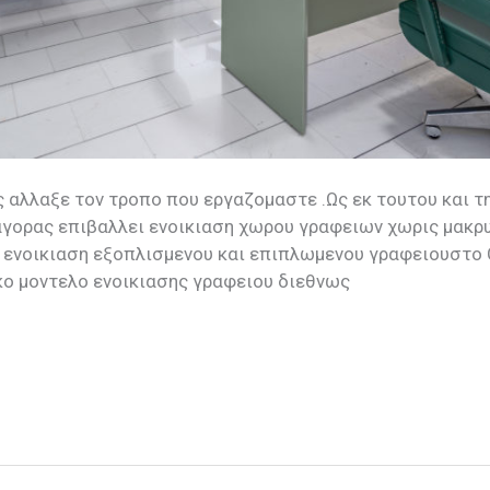
ς αλλαξε τον τροπο που εργαζομαστε .Ως εκ τουτου και τ
 αγορας επιβαλλει ενοικιαση χωρου γραφειων χωρις μακρ
η ενοικιαση εξοπλισμενου και επιπλωμενου γραφειουστο 
ικο μοντελο ενοικιασης γραφειου διεθνως