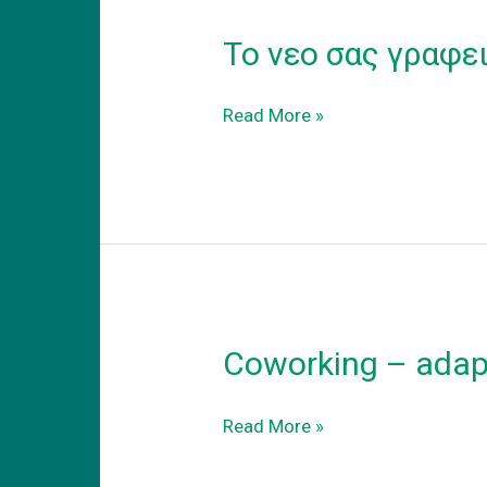
Το νεο σας γραφε
Το
Read More »
νεο
σας
γραφειο
Coworking – adapt
Coworking
Read More »
–
adapt