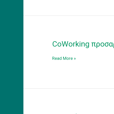
to
the
new
reality
CoWorking προσα
CoWorking
Read More »
προσαρμογη
στην
νεα
πραγματικοτητα