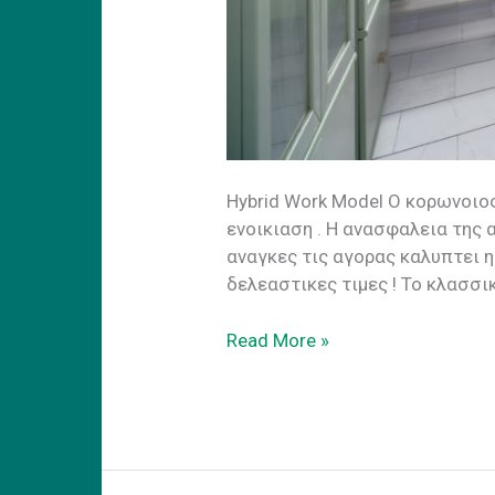
Ηybrid Work Model Ο κορωνοιο
ενοικιαση . H ανασφαλεια της
αναγκες τις αγορας καλυπτει 
δελεαστικες τιμες ! Το κλασσ
Hybrid
Read More »
Work
Model