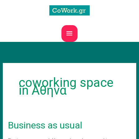
Skip
to
content
MAIN
MENU
coworking space
in Αθήνα
Business as usual