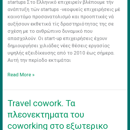
startups Στο Ελληνικό επιχειρείν βλέπουμε τήν
ανάπτυξη τών startups -νεοφυείς επιχειρήσεις μέ
καινοτόμο προσανατολισμό και προοπτικές νά
αυξήσoυν εκθετικά τίς δραστηριότητας της σε
σχέση με το ανθρώπινο δυναμικό που
απασχολούν. Οι start-up επιχειρήσεις έχουν
δημιουργήσει χιλιάδες νέες θέσεις εργασίας
υψηλής εξειδίκευσης από το 2010 έως σήμερα.
Αυτή την περίοδο εκτιμάται
Δωρεαν
Read More »
χρηση
αιθουσων
συνεδριασεων
Travel cowork. Τα
για
startups.
πλεονεκτηματα του
coworking στο εξωτερικο