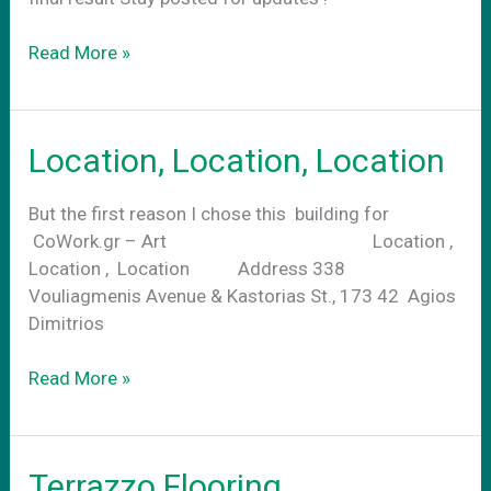
CoWork.gr-
Read More »
Art
exterior
Location, Location, Location
But the first reason I chose this building for
CoWork.gr – Art Location ,
Location , Location Address 338
Vouliagmenis Avenue & Kastorias St., 173 42 Agios
Dimitrios
Location,
Read More »
Location,
Location
Terrazzo Flooring