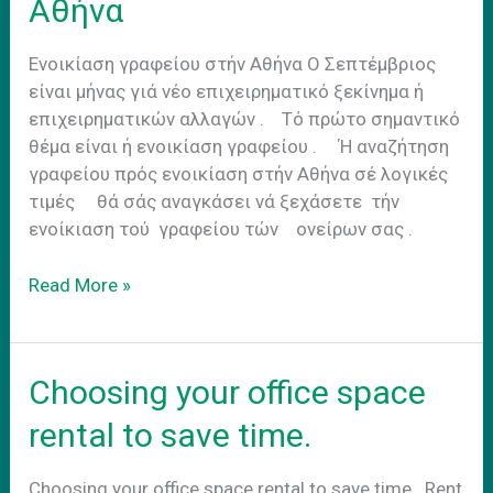
Αθήνα
Ενοικίαση γραφείου στήν Αθήνα Ο Σεπτέμβριος
είναι μήνας γιά νέο επιχειρηματικό ξεκίνημα ή
επιχειρηματικών αλλαγών . Τό πρώτο σημαντικό
θέμα είναι ή ενοικίαση γραφείου . Ή αναζήτηση
γραφείου πρός ενοικίαση στήν Αθήνα σέ λογικές
τιμές θά σάς αναγκάσει νά ξεχάσετε τήν
ενοίκιαση τού γραφείου τών ονείρων σας .
Ενοικίαση
Read More »
γραφείου
στήν
Αθήνα
Choosing your office space
rental to save time.
Choosing your office space rental to save time . Rent