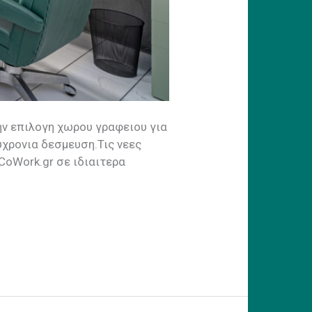
ην επιλογη χωρου γραφειου για
υχρονια δεσμευση.Τις νεες
CoWork.gr σε ιδιαιτερα