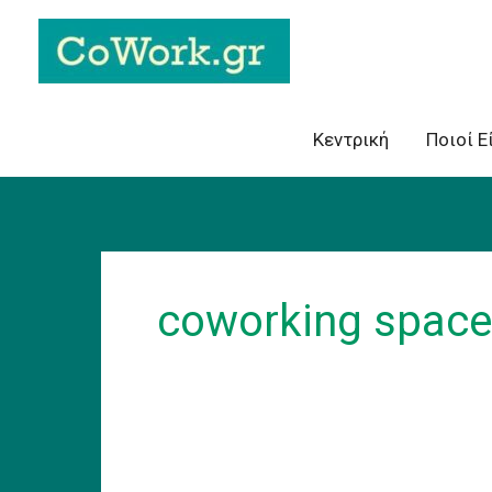
Skip
to
content
Κεντρική
Ποιοί Ε
coworking space