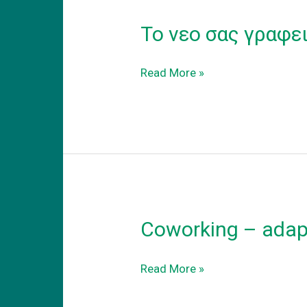
Το νεο σας γραφε
Το
Read More »
νεο
σας
γραφειο
Coworking – adapt
Coworking
Read More »
–
adapt