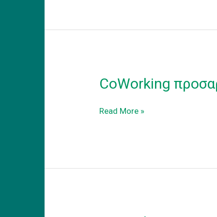
to
the
new
reality
CoWorking προσα
CoWorking
Read More »
προσαρμογη
στην
νεα
πραγματικοτητα