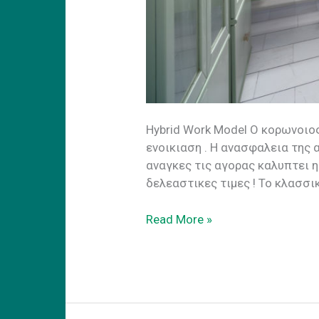
Ηybrid Work Model Ο κορωνοιο
ενοικιαση . H ανασφαλεια της
αναγκες τις αγορας καλυπτει 
δελεαστικες τιμες ! Το κλασσ
Hybrid
Read More »
Work
Model