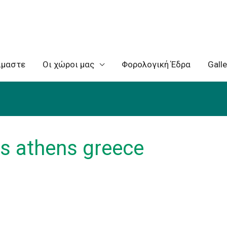
ίμαστε
Oι χώροι μας
Φορολογική Έδρα
Galle
s athens greece