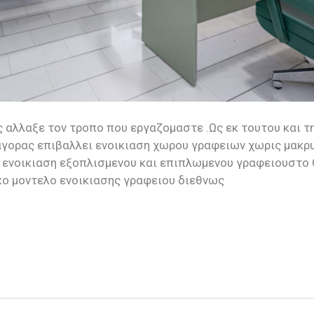
ς αλλαξε τον τροπο που εργαζομαστε .Ως εκ τουτου και τ
 αγορας επιβαλλει ενοικιαση χωρου γραφειων χωρις μακρ
η ενοικιαση εξοπλισμενου και επιπλωμενου γραφειουστο 
ικο μοντελο ενοικιασης γραφειου διεθνως