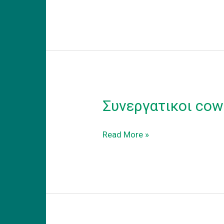
εξοπλισμενου
coworking
γραφειου
στα
προαστεια.
Συνεργατικοι cow
Συνεργατικοι
Read More »
coworking
χωροι
εργασιας