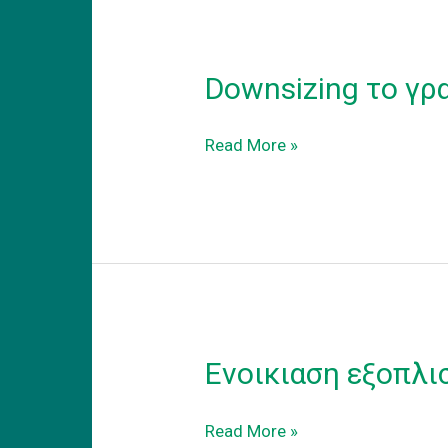
Downsizing το γρ
Downsizing
Read More »
το
γραφειο
σας
σε
coworking
γραφειο
Ενοικιαση εξοπλι
Ενοικιαση
Read More »