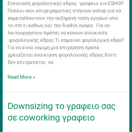
Ενοικιαση φορολογικης εδρας γραφειο για ESHOP
Πολλοι νεοι επιχειρηματιες στηνουν eshop για να
εκμεταλλευτουν την αυξημενη ταση αγορων απο
το σπιτι καθως και την διεθνη αγορα . Για να
λειτουργησουν πρεπει να κανουν ενοικιαση
φορολογικης εδρας Τι σημαινει φορολογικη εδρα?
Για να ειναι νομιμη μια επιχερηση πρεπε
χρειαζεται ενοικιαση φορολογικης εδρας διοτι
δεν επιτρεπεται να
Eνοικιαση
Read More »
φορολογικης
εδρας
γραφειο
Downsizing το γραφειο σας
για
Eshop
σε coworking γραφειο