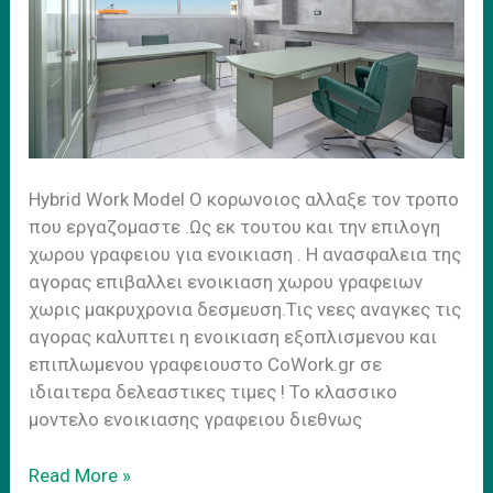
Ηybrid Work Model Ο κορωνοιος αλλαξε τον τροπο
που εργαζομαστε .Ως εκ τουτου και την επιλογη
χωρου γραφειου για ενοικιαση . H ανασφαλεια της
αγορας επιβαλλει ενοικιαση χωρου γραφειων
χωρις μακρυχρονια δεσμευση.Τις νεες αναγκες τις
αγορας καλυπτει η ενοικιαση εξοπλισμενου και
επιπλωμενου γραφειουστο CoWork.gr σε
ιδιαιτερα δελεαστικες τιμες ! Το κλασσικο
μοντελο ενοικιασης γραφειου διεθνως
Hybrid
Read More »