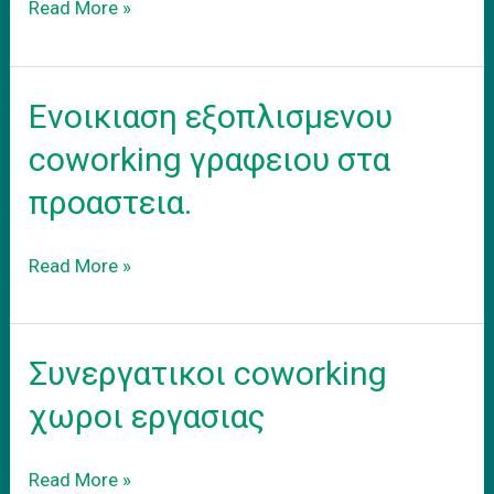
Downsizing
Read More »
το
γραφειο
σας
Ενοικιαση εξοπλισμενου
σε
coworking
coworking γραφειου στα
γραφειο
προαστεια.
Ενοικιαση
Read More »
εξοπλισμενου
coworking
γραφειου
Συνεργατικοι coworking
στα
προαστεια.
χωροι εργασιας
Συνεργατικοι
Read More »