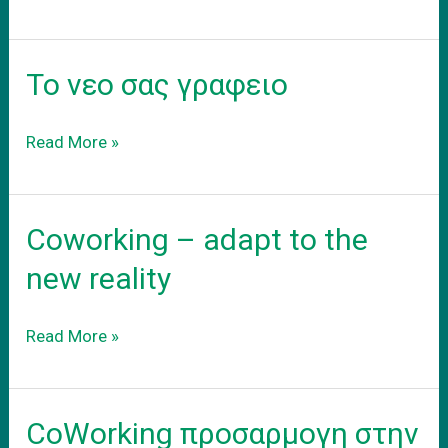
coworking
χωροι
εργασιας
Το νεο σας γραφειο
Το
Read More »
νεο
σας
γραφειο
Coworking – adapt to the
new reality
Coworking
Read More »
–
adapt
to
CoWorking προσαρμογη στην
the