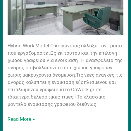
Ηybrid Work Model Ο κορωνοιος αλλαξε τον τροπο
που εργαζομαστε .Ως εκ τουτου και την επιλογη
χωρου γραφειου για ενοικιαση . H ανασφαλεια της
αγορας επιβαλλει ενοικιαση χωρου γραφειων
χωρις μακρυχρονια δεσμευση.Τις νεες αναγκες τις
αγορας καλυπτει η ενοικιαση εξοπλισμενου και
επιπλωμενου γραφειουστο CoWork.gr σε
ιδιαιτερα δελεαστικες τιμες ! Το κλασσικο
μοντελο ενοικιασης γραφειου διεθνως
Hybrid
Read More »
Work