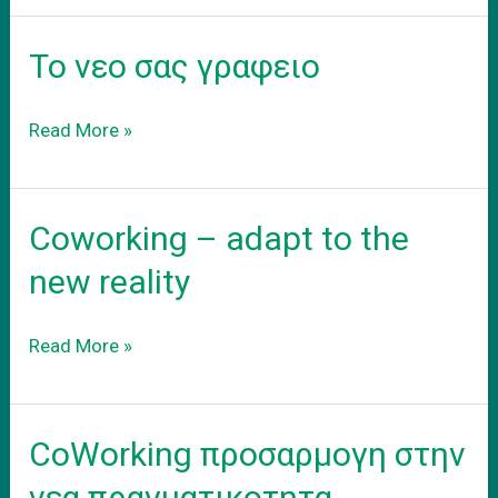
χωροι
εργασιας
Το νεο σας γραφειο
Το
Read More »
νεο
σας
γραφειο
Coworking – adapt to the
new reality
Coworking
Read More »
–
adapt
to
CoWorking προσαρμογη στην
the
new
νεα πραγματικοτητα