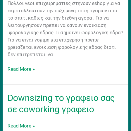
Πολλοι νεοι επιχειρηματιες στηνουν eshop για να
εκμεταλλευτουν την αυξημενη ταση αγορων απο
το σπιτι καθως και την διεθνη αγορα . Για να
λειτουργησουν πρεπει να κανουν ενοικιαση
φορολογικης εδρας Τι σημαινει φορολογικη εδρα?
Για να ειναι νομιμη μια επιχερηση πρεπε
χρειαζεται ενοικιαση φορολογικης εδρας διοτι
δεν επιτρεπεται να
Eνοικιαση
Read More »
φορολογικης
εδρας
γραφειο
Downsizing το γραφειο σας
για
Eshop
σε coworking γραφειο
Downsizing
Read More »