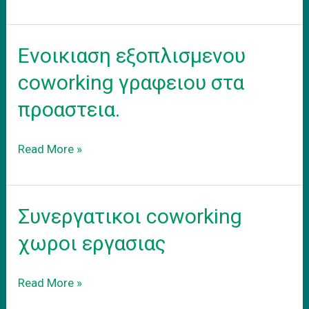
το
γραφειο
σας
Ενοικιαση εξοπλισμενου
σε
coworking
coworking γραφειου στα
γραφειο
προαστεια.
Ενοικιαση
Read More »
εξοπλισμενου
coworking
γραφειου
Συνεργατικοι coworking
στα
προαστεια.
χωροι εργασιας
Συνεργατικοι
Read More »
coworking