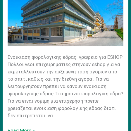
Ενοικιαση φορολογικης εδρας γραφειο για ESHOP
Πολλοι νεοι επιχειρηματιες στηνουν eshop για να
εκμεταλλευτουν την αυξημενη ταση αγορων απο
το σπιτι καθως και την διεθνη αγορα . Για να
λειτουργησουν πρεπει να κανουν ενοικιαση
φορολογικης εδρας Τι σημαινει φορολογικη εδρα?
Για να ειναι νομιμη μια επιχερηση πρεπε
χρειαζεται ενοικιαση φορολογικης εδρας διοτι
δεν επιτρεπεται να
Eνοικιαση
Read More »