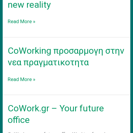
new reality
Coworking
Read More »
–
adapt
to
CoWorking προσαρμογη στην
the
new
νεα πραγματικοτητα
reality
CoWorking
Read More »
προσαρμογη
στην
νεα
CoWork.gr – Your future
πραγματικοτητα
office