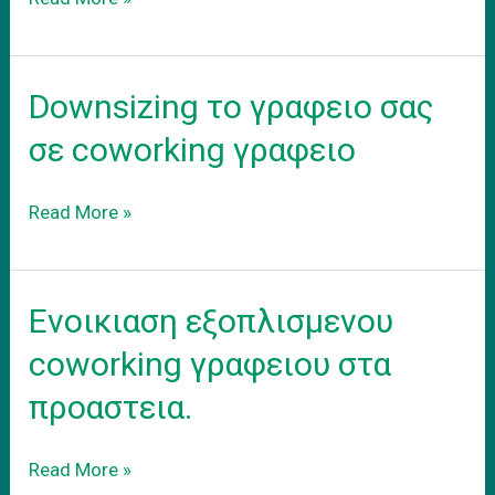
φορολογικης
εδρας
γραφειο
Downsizing το γραφειο σας
για
Eshop
σε coworking γραφειο
Downsizing
Read More »
το
γραφειο
σας
Ενοικιαση εξοπλισμενου
σε
coworking
coworking γραφειου στα
γραφειο
προαστεια.
Ενοικιαση
Read More »