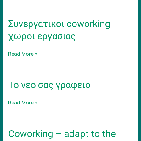
εξοπλισμενου
coworking
γραφειου
Συνεργατικοι coworking
στα
προαστεια.
χωροι εργασιας
Συνεργατικοι
Read More »
coworking
χωροι
εργασιας
Το νεο σας γραφειο
Το
Read More »
νεο
σας
γραφειο
Coworking – adapt to the