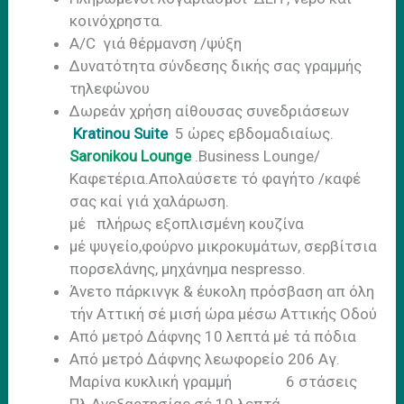
κοινόχρηστα.
A/C γιά θέρμανση /ψύξη
Δυνατότητα σύνδεσης δικής σας γραμμής
τηλεφώνου
Δωρεάν χρήση αίθουσας συνεδριάσεων
Kratinou Suite
5 ώρες εβδομαδιαίως.
Saronikou Lounge
.Business Lounge/
Καφετέρια.Απολαύσετε τό φαγήτο /καφέ
σας καί γιά χαλάρωση.
μέ πλήρως εξοπλισμένη κουζίνα
μέ ψυγείο,φούρνο μικροκυμάτων, σερβίτσια
πορσελάνης, μηχάνημα nespresso.
Άνετο πάρκινγκ & έυκολη πρόσβαση απ όλη
τήν Αττική σέ μισή ώρα μέσω Αττικής Οδού
Από μετρό Δάφνης 10 λεπτά μέ τά πόδια
Από μετρό Δάφνης λεωφορείο 206 Αγ.
Μαρίνα κυκλική γραμμή 6 στάσεις
Πλ.Ανεξαρτησίας σέ 10 λεπτά.