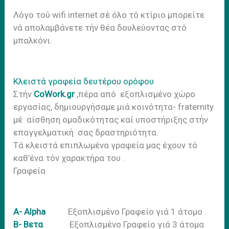
Λόγο τού wifi internet σέ όλο τό κτίριο μπορείτε
νά απολαμβάνετε τήν θέα δουλεύοντας στό
μπαλκόνι.
Κλειστά γραφεία δευτέρου ορόφου
Στήν
CoWork.gr
,πέρα από εξοπλισμένο χώρο
εργασίας, δημιουργήσαμε μιά κοινότητα- fraternity
μέ αίσθηση ομαδικότητας καί υποστήριξης στήν
επαγγελματική σας δραστηριότητα.
Tά κλειστά επιπλωμένα γραφεία μας έχουν τό
καθ’ένα τόν χαρακτήρα του .
Γραφεία
A- Αlpha
Εξοπλισμένο Γραφείο γιά 1 άτομο .
Β- Βετα
Εξοπλισμένο Γραφείο γιά 3 άτομα