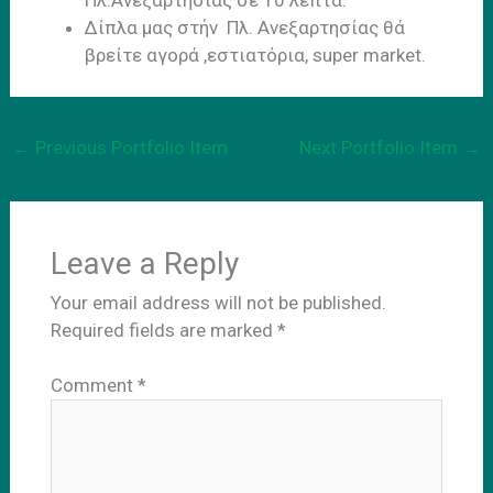
Δίπλα μας στήν Πλ. Ανεξαρτησίας θά
βρείτε αγορά ,εστιατόρια, super market.
←
Previous Portfolio Item
Next Portfolio Item
→
Leave a Reply
Your email address will not be published.
Required fields are marked
*
Comment
*