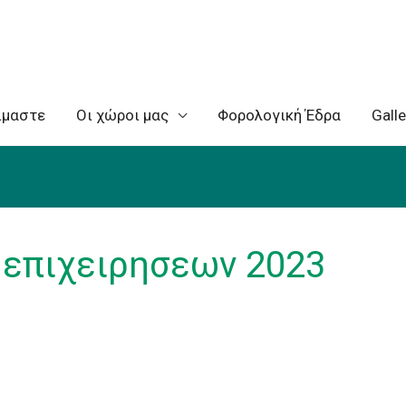
ίμαστε
Oι χώροι μας
Φορολογική Έδρα
Galle
 επιχειρησεων 2023