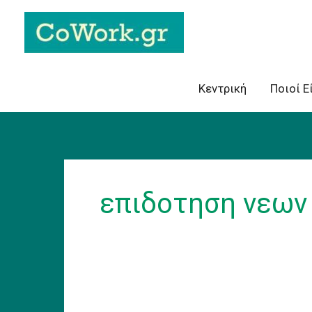
Skip
to
content
Κεντρική
Ποιοί Ε
επιδοτηση νεων